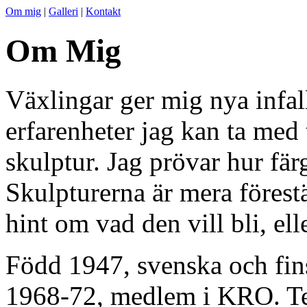
Om mig
|
Galleri
|
Kontakt
Om Mig
Växlingar ger mig nya infall
erfarenheter jag kan ta med t
skulptur. Jag prövar hur fä
Skulpturerna är mera förest
hint om vad den vill bli, el
Född 1947, svenska och fin
1968-72, medlem i KRO. Tex