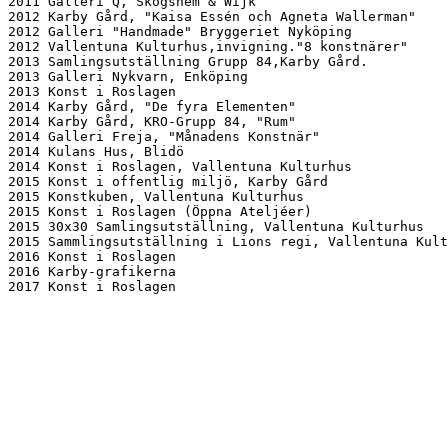
2011 Galleri Q, Skogshem & Wijk

2012 Karby Gård, "Kaisa Essén och Agneta Wallerman"

2012 Galleri "Handmade" Bryggeriet Nyköping

2012 Vallentuna Kulturhus,invigning."8 konstnärer"

2013 Samlingsutställning Grupp 84,Karby Gård.

2013 Galleri Nykvarn, Enköping

2013 Konst i Roslagen

2014 Karby Gård, "De fyra Elementen"

2014 Karby Gård, KRO-Grupp 84, "Rum"

2014 Galleri Freja, "Månadens Konstnär"

2014 Kulans Hus, Blidö

2014 Konst i Roslagen, Vallentuna Kulturhus

2015 Konst i offentlig miljö, Karby Gård

2015 Konstkuben, Vallentuna Kulturhus

2015 Konst i Roslagen (Öppna Ateljéer)

2015 30x30 Samlingsutställning, Vallentuna Kulturhus

2015 Sammlingsutställning i Lions regi, Vallentuna Kult
2016 Konst i Roslagen

2016 Karby-grafikerna
